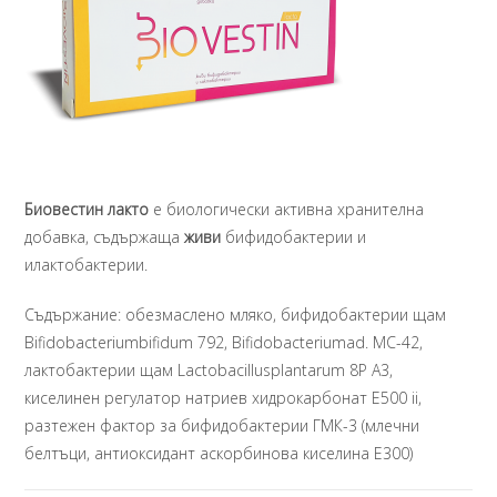
Биовестин лакто
е биологически активна хранителна
добавка, съдържаща
живи
бифидобактерии и
илактобактерии.
Съдържание: обезмаслено мляко, бифидобактерии щам
Bifidobacteriumbifidum 792, Bifidobacteriumad. МС-42,
лактобактерии щам Lactobacillusplantarum 8P A3,
киселинен регулатор натриев хидрокарбонат Е500 ii,
разтежен фактор за бифидобактерии ГМК-3 (млечни
белтъци, антиоксидант аскорбинова киселина Е300)