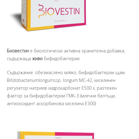
Биовестин
е биологически активна хранителна добавка,
съдържаща
живи
бифидобактерии.
Съдържание: обезмаслено мляко, бифидобактерии щам
Bifidobacteriumlongumssp. longum МС-42, киселинен
регулатор натриев хидрокарбонат Е500 ii, разтежен
фактор за бифидобактерии ГМК-3 (млечни белтъци,
антиоксидант аскорбинова киселина Е300)